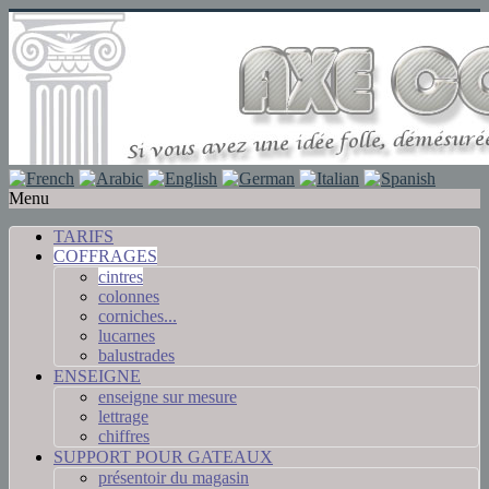
Menu
TARIFS
COFFRAGES
cintres
colonnes
corniches...
lucarnes
balustrades
ENSEIGNE
enseigne sur mesure
lettrage
chiffres
SUPPORT POUR GATEAUX
présentoir du magasin